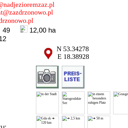
@nadjezioremzaz.pl
iat@zazdrzonowo.pl
rzonowo.pl
49
12,00 ha
12
N 53.34278
E 18.38928
u: