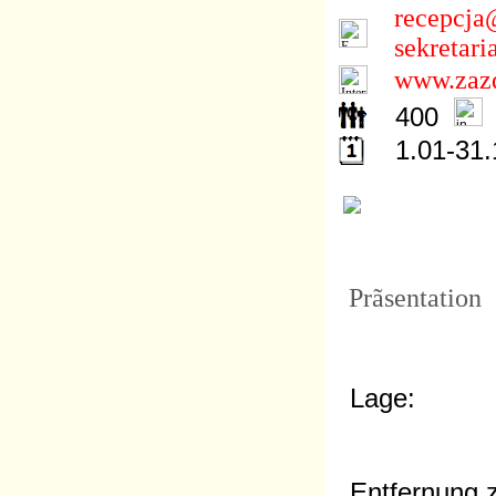
recepcja
sekretar
www.zazd
400
1.01-31.
Prãsentation
Lage:
Entfernung z