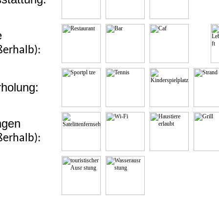
e
ßerhalb):
holung:
ngen
ßerhalb):