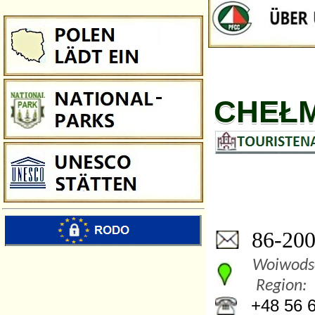
CHEŁ
86-200 
Woiwodsc
Region:
+48 56 6