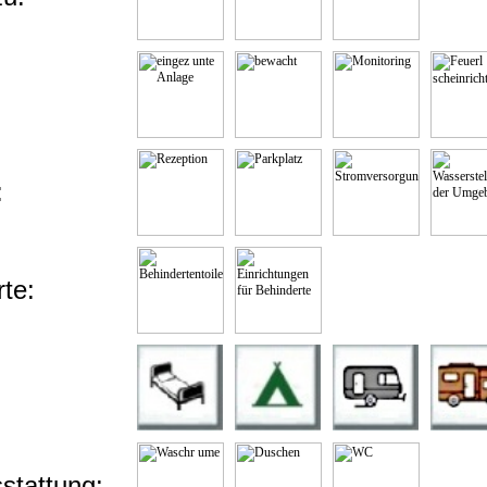
:
te:
stattung: