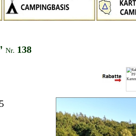
”
138
Nr.
5