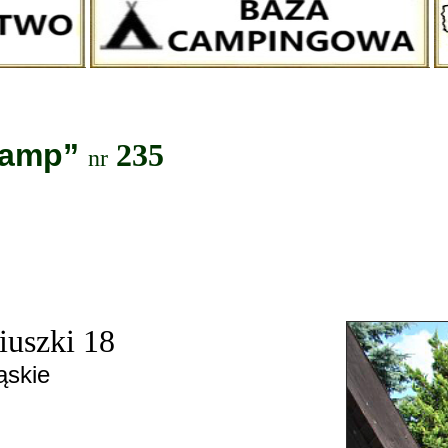
ramp”
235
nr
iuszki 18
ąskie