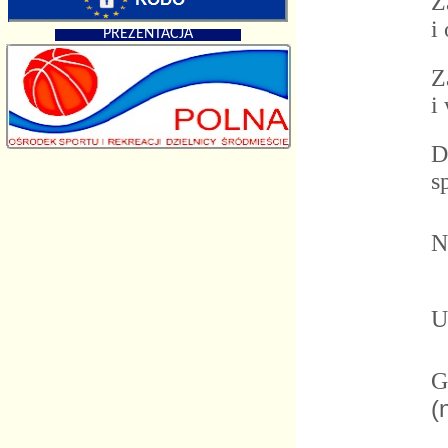
Za
i 
PREZENTACJA
Za
i 
Dl
sp
No
Ur
Ga
(