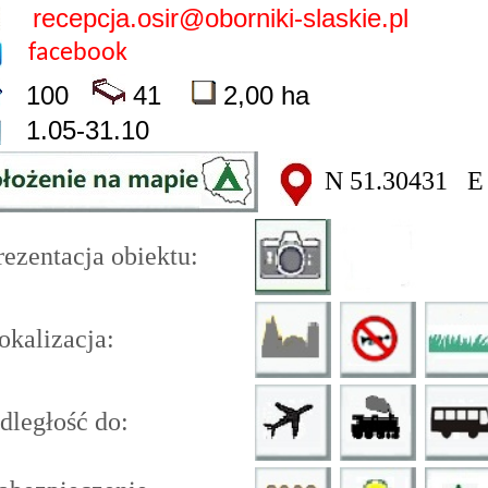
recepcja.osir@oborniki-slaskie.pl
facebook
100
41
2,00 ha
1.05-31.10
N 51.30431 E 
ezentacja obiektu:
kalizacja:
ległość do: