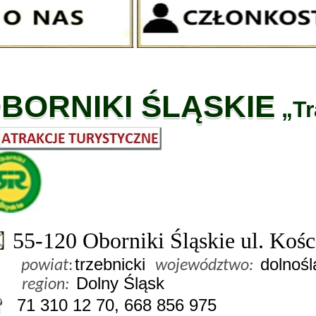
BORNIKI ŚLĄSKIE
„T
55-120 Oborniki Śląskie ul. Kośc
trzebnicki
dolnośl
powiat
:
województwo:
Dolny Śląsk
region:
71 310 12 70, 668 856 975