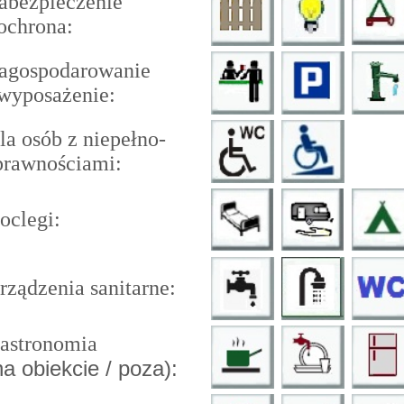
bezpieczenie
ochrona:
gospodarowanie
wyposażenie:
a osób z niepełno-
rawnościami:
clegi:
ządzenia sanitarne:
stronomia
na obiekcie / poza):